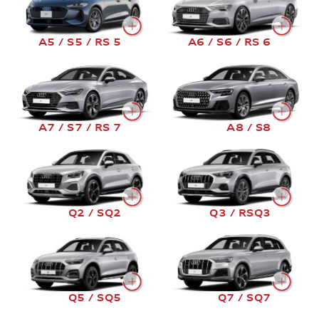
A5 / S5 / RS 5
A6 / S6 / RS 6
A7 / S7 / RS 7
A8 / S8
Q2 / SQ2
Q3 / RSQ3
Q5 / SQ5
Q7 / SQ7