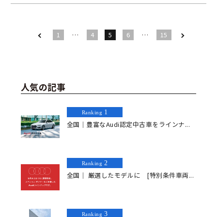
1
…
4
5
6
…
15
人気の記事
1
Ranking
全国｜豊富なAudi認定中古車をラインナ...
2
Ranking
全国｜ 厳選したモデルに [特別条件車両...
3
Ranking