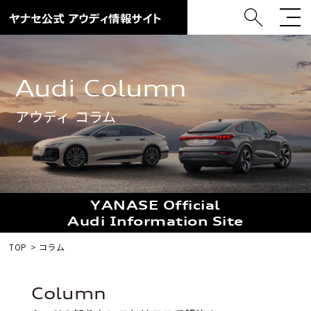
Audi Column
アウディ コラム
YANASE Official
Audi Information Site
TOP
コラム
Column