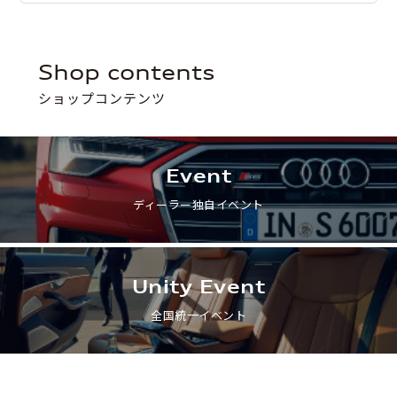
れがAudi認定中古車です。

点をわ
徹底した納車整備と充実した保
ムをご紹
証やアフターサービスで、初め
気になるモデルがございました
てのご購入でも安心してご乗車
ら、お気軽にお問い合わせくだ
さらに
shop contents
いただけます。

さい。

る人の
車選び
ショップコンテンツ
8月9日（日）までの期間中、シ
※掲載画像は2026年7月15日時
詳しく解
ョールームにてご商談、査定、
点の情報です。

ご試乗されたお客様にAudiオリ
掲載車両は成約済みとなってい
アウディ
ジナルグッズをプレゼントいた
る場合がございます。

Approv
Event
します。

いても
※事前にご予約いただくとスム
最新の在庫状況は、店舗ページ
中古車
ディーラー独自イベント
ーズにご試乗いただけます。

をご確認ください。
チェック
半期に一度のこの機会に、弊社
詳しく
全国ネットワークの中から特別
なラインアップをぜひショール
Unity Event
ームでご体感ください。

全国統一イベント
※詳しくはAudi正規ディーラー