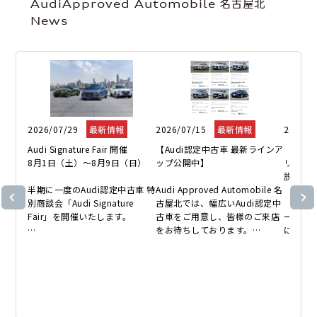
AudiApproved Automobile 名古屋北
News
2026/07/29
最新情報
2026/07/15
最新情報
2026/0
Audi Signature Fair 開催

【Audi認定中古車 最新ラインア
【中古
8月1日（土）〜8月9日（日）

ップ公開中】

リット
説】

半期に一度のAudi認定中古車 特
Audi Approved Automobile 名
別商談会「Audi Signature 
古屋北では、幅広いAudi認定中
「車検
Fair」を開催いたします。

古車をご用意し、皆様のご来店
ーや販
をお待ちしております。

に必要
Audiならではの上質な走りとデ
得した
ザインを備えた人気モデルをラ
Audiの認定中古車ならではの、
ことです
インアップ。

充実した保証とサポートで安心
コンパクトカー、SUV、e-tron
してお乗りいただけます。

今回は
モデルまで、多彩な認定中古車
付き」
をご用意しています。

「Audiが2度認めたAudi」、そ
選ばれ