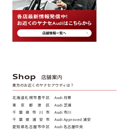
Shop
店舗案内
貴方のお近くのヤナセアウディは？
北海道札幌市豊平区
Audi 月寒
東京都港区
Audi 芝浦
千葉県市川市
Audi 市川
千葉県浦安市
Audi Approved 浦安
愛知県名古屋市中区
Audi 名古屋中央