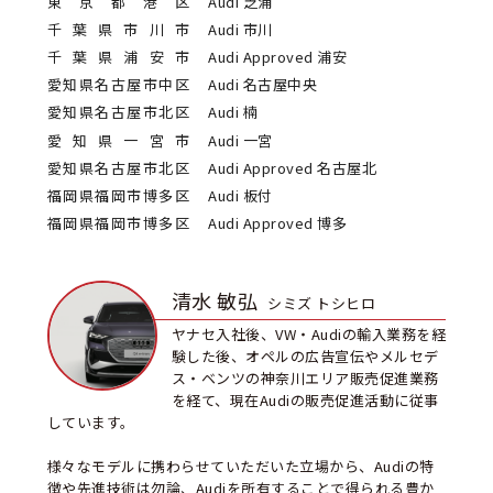
東京都港区
Audi 芝浦
千葉県市川市
Audi 市川
千葉県浦安市
Audi Approved 浦安
愛知県名古屋市中区
Audi 名古屋中央
愛知県名古屋市北区
Audi 楠
愛知県一宮市
Audi 一宮
愛知県名古屋市北区
Audi Approved 名古屋北
福岡県福岡市博多区
Audi 板付
福岡県福岡市博多区
Audi Approved 博多
清水 敏弘
シミズ トシヒロ
ヤナセ入社後、VW・Audiの輸入業務を経
験した後、オペルの広告宣伝やメルセデ
ス・ベンツの神奈川エリア販売促進業務
を経て、現在Audiの販売促進活動に従事
しています。
様々なモデルに携わらせていただいた立場から、Audiの特
徴や先進技術は勿論、Audiを所有することで得られる豊か