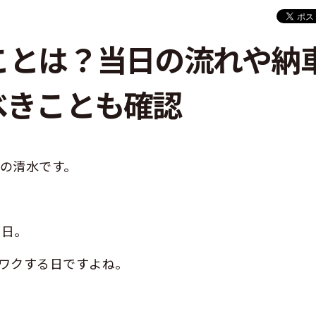
ことは？当日の流れや納
べきことも確認
の清水です。
車日。
ワクする日ですよね。