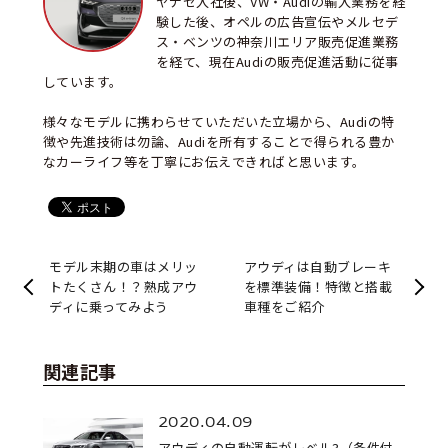
ヤナセ入社後、VW・Audiの輸入業務を経
験した後、オペルの広告宣伝やメルセデ
ス・ベンツの神奈川エリア販売促進業務
を経て、現在Audiの販売促進活動に従事
しています。
様々なモデルに携わらせていただいた立場から、Audiの特
徴や先進技術は勿論、Audiを所有することで得られる豊か
なカーライフ等を丁寧にお伝えできればと思います。
モデル末期の車はメリッ
アウディは自動ブレーキ
トたくさん！？熟成アウ
を標準装備！特徴と搭載
ディに乗ってみよう
車種をご紹介
関連記事
2020.04.09
アウディの自動運転がレベル3（条件付...