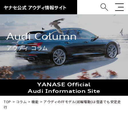
Audi Column
アウディ コラム
YANASE Official
Audi Information Site
TOP
コラム
機能
アウディのFFモデル(前輪駆動)は雪道でも安定走
行