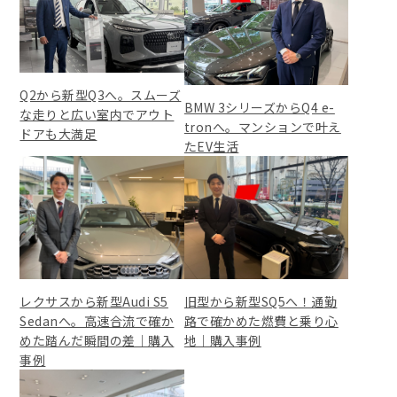
Q2から新型Q3へ。スムーズ
BMW 3シリーズからQ4 e-
な走りと広い室内でアウト
tronへ。マンションで叶え
ドアも大満足
たEV生活
レクサスから新型Audi S5
旧型から新型SQ5へ！通勤
Sedanへ。高速合流で確か
路で確かめた燃費と乗り心
めた踏んだ瞬間の差｜購入
地｜購入事例
事例