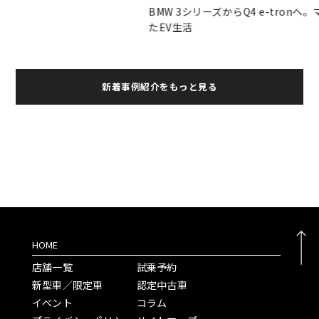
BMW 3シリーズからQ4 e-tronへ。マンションで叶え
レ
たEV生活
た
新着事例紹介をもっと見る
HOME
店舗一覧
試乗予約
新型車／限定車
認定中古車
イベント
コラム