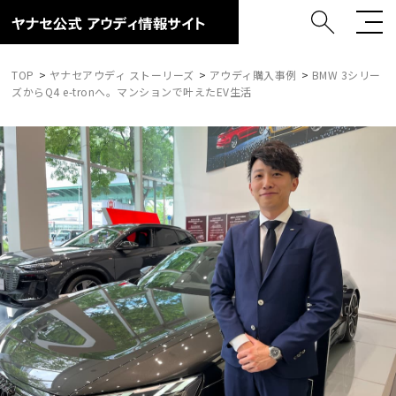
TOP
ヤナセアウディ ストーリーズ
アウディ購入事例
BMW 3シリー
ズからQ4 e-tronへ。マンションで叶えたEV生活