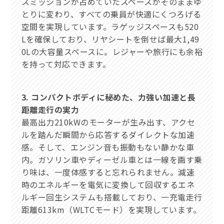
スミッションが占めていたスペースがそのままゆ
とりに変わり、すべての乗員が快適にくつろげる
空間を実現しています。ラゲッジスペースも520
Lを確保しており、リヤシートを倒せば最大1,49
0Lの大容量スペースに。レジャーや旅行にも余裕
を持って対応できます。
3. コンパクトボディに秘めた、力強い加速と長
距離走行の実力
最高出力210kWのモーターが生み出す、アクセ
ルを踏んだ瞬間から応答するダイレクトな加速
感。そして、エンジン音も振動もない静かな車
内。ガソリン車やディーゼル車とは一線を画す乗
り味は、一度体感すると忘れられません。減速
時のエネルギーを電気に変換して回収するエネ
ルギー回生システムも搭載しており、一充電走行
距離613km（WLTCモード）を実現しています。