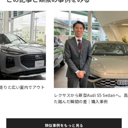
ト
レクサスから新型Audi S5 Sedanへ。高速合流で確かめ
旧
た踏んだ瞬間の差｜購入事例
地
類似事例をもっと見る