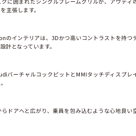
スクに囲まれたシングルフレームグリルが、アウディ
とを主張します。
-tronのインテリアは、3Dかつ高いコントラストを持つ
設計となっています。
udiバーチャルコックピットとMMIタッチディスプレ
に。
からドアへと広がり、乗員を包み込むような心地
良
い