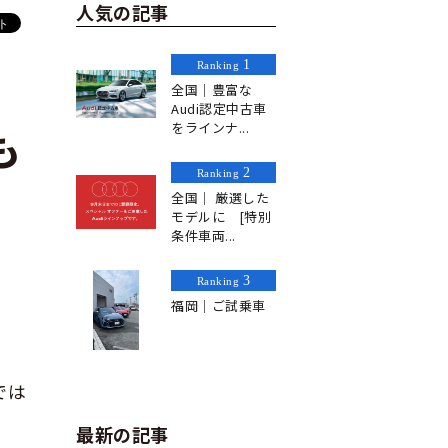
人気の記事
1
Ranking
全国｜豊富な
Audi認定中古車
をラインナ...
も
2
Ranking
全国｜ 厳選した
モデルに [特別
条件車両...
3
Ranking
福岡｜ご試乗車
では
最新の記事