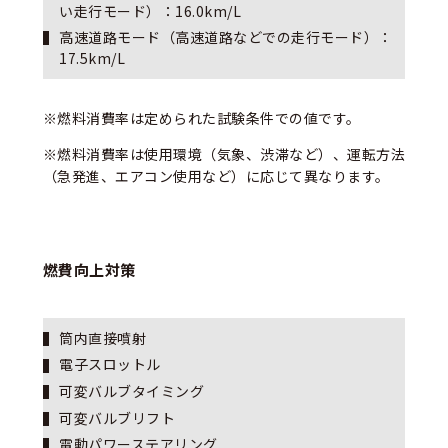
い走行モード）：1
6.0
km/L
高速道路モード（高速道路などでの走行モード）：
1
7.5
km/L
※燃料消費率は定められた試験条件での値です。
※燃料消費率は使用環境（気象、渋滞など）、運転方法
（急発進、エアコン使用など）に応じて異なります。
燃費向上対策
筒内直接噴射
電子スロットル
可変バルブタイミング
可変バルブリフト
電動パワーステアリング