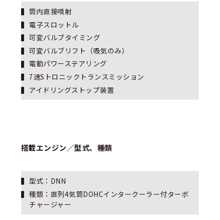
筒内直接噴射
電子スロットル
可変バルブタイミング
可変バルブリフト（吸気のみ）
電動パワーステアリング
7速Sトロニックトランスミッション
アイドリングストップ装置
搭載エンジン／型式、種類
型式：D
N
N
種類：直列4気筒DOHCインタークーラー付ターボ
チャージャー