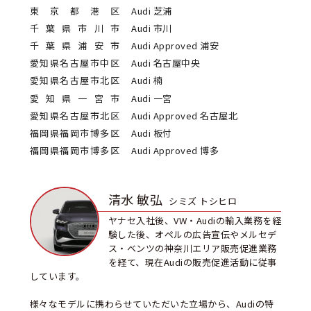
東京都港区
Audi 芝浦
千葉県市川市
Audi 市川
千葉県浦安市
Audi Approved 浦安
愛知県名古屋市中区
Audi 名古屋中央
愛知県名古屋市北区
Audi 楠
愛知県一宮市
Audi 一宮
愛知県名古屋市北区
Audi Approved 名古屋北
福岡県福岡市博多区
Audi 板付
福岡県福岡市博多区
Audi Approved 博多
清水 敏弘
シミズ トシヒロ
ヤナセ入社後、VW・Audiの輸入業務を経
験した後、オペルの広告宣伝やメルセデ
ス・ベンツの神奈川エリア販売促進業務
を経て、現在Audiの販売促進活動に従事
しています。
様々なモデルに携わらせていただいた立場から、Audiの特