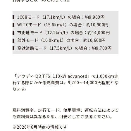
JC08モード（1
7.1
km/L）の場合：約
9,900
円
WLTCモード（1
5.6
km/L）の場合：約
10,900
円
市街地モード（1
2.1
km/L）の場合：約14,
0
00円
郊外モード（1
6.0
km/L）の場合：約
10,600
円
高速道路モード（1
7.5
km/L）の場合：約
9,700
円
「アウディ
Q3 TFSI 110kW advanced
」で1,000km走
行する際にかかる燃料費は、
9,700〜14,000
円程度とな
ります。
燃料消費率、走行モード、使用環境、運転方法によって
も燃料費は異なるため、目安としてご参考ください。
※2026年
6
月時点の情報です