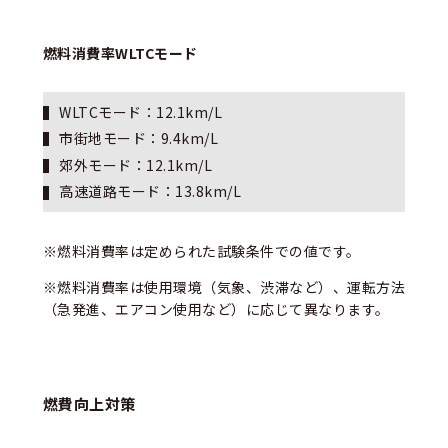
燃料消費率WLTCモード
WLTCモード：1
2.1
km/L
市街地モード：
9.4
km/L
郊外モード：1
2.1
km/L
高速道路モード：1
3.8
km/L
※燃料消費率は定められた試験条件での値です。
※燃料消費率は使用環境（気象、渋滞など）、運転方法
（急発進、エアコン使用など）に応じて異なります。
燃費向上対策