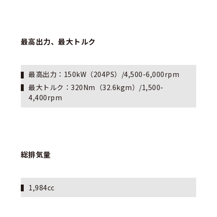
最高出力、最大トルク
最高出力：
150
kW（
204
PS）/
4,500-6,000
rpm
最大トルク：
320
Nm（
32.6
kgm）/
1,500-
4,400
rpm
総排気量
1,9
84
cc