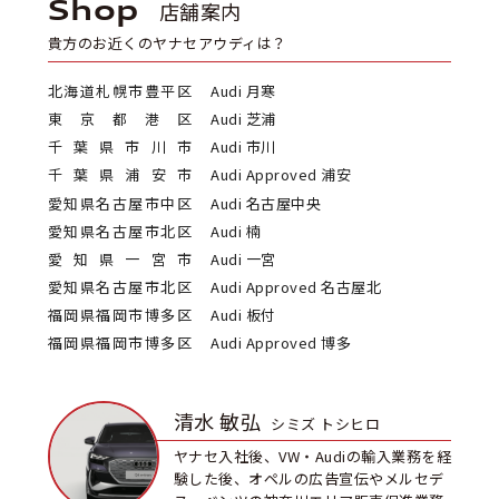
Shop
店舗案内
貴方のお近くのヤナセアウディは？
北海道札幌市豊平区
Audi 月寒
東京都港区
Audi 芝浦
千葉県市川市
Audi 市川
千葉県浦安市
Audi Approved 浦安
愛知県名古屋市中区
Audi 名古屋中央
愛知県名古屋市北区
Audi 楠
愛知県一宮市
Audi 一宮
愛知県名古屋市北区
Audi Approved 名古屋北
福岡県福岡市博多区
Audi 板付
福岡県福岡市博多区
Audi Approved 博多
清水 敏弘
シミズ トシヒロ
ヤナセ入社後、VW・Audiの輸入業務を経
験した後、オペルの広告宣伝やメルセデ