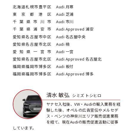
北海道札幌市豊平区
Audi 月寒
東京都港区
Audi 芝浦
千葉県市川市
Audi 市川
千葉県浦安市
Audi Approved 浦安
愛知県名古屋市中区
Audi 名古屋中央
愛知県名古屋市北区
Audi 楠
愛知県一宮市
Audi 一宮
愛知県名古屋市北区
Audi Approved 名古屋北
福岡県福岡市博多区
Audi 板付
福岡県福岡市博多区
Audi Approved 博多
清水 敏弘
シミズ トシヒロ
ヤナセ入社後、VW・Audiの輸入業務を経
験した後、オペルの広告宣伝やメルセデ
ス・ベンツの神奈川エリア販売促進業務
を経て、現在Audiの販売促進活動に従事
しています。