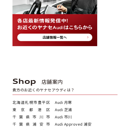
Shop
店舗案内
貴方のお近くのヤナセアウディは？
北海道札幌市豊平区
Audi 月寒
東京都港区
Audi 芝浦
千葉県市川市
Audi 市川
千葉県浦安市
Audi Approved 浦安