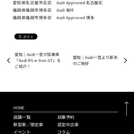
愛知県名古屋市北区
Audi Approved 名古屋北
福岡県福岡市博多区
Audi 板付
福岡県福岡市博多区
Audi Approved 博多
愛知｜Audi一宮が試乗車
愛知｜Audi一宮より新年
「Audi RS e-tron GT」を
のご挨拶
ご紹介！
HOME
店舗一覧
試乗予約
新型車／限定車
認定中古車
イベント
コラム