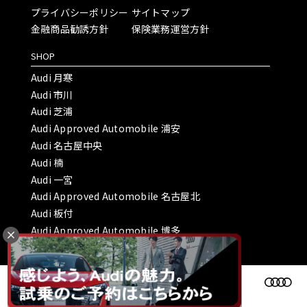
プライバシーポリシー
サイトマップ
金融商品勧誘方針
保険業務運営方針
SHOP
Audi 月寒
Audi 市川
Audi 芝浦
Audi Approved Automobile 浦安
Audi 名古屋中央
Audi 楠
Audi 一宮
Audi Approved Automobile 名古屋北
Audi 板付
Audi Approved Automobile 博多
Copyright © ヤナセオートモーティブ株式会社 All Rights Reserved.