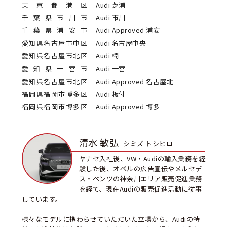
東京都港区
Audi 芝浦
千葉県市川市
Audi 市川
千葉県浦安市
Audi Approved 浦安
愛知県名古屋市中区
Audi 名古屋中央
愛知県名古屋市北区
Audi 楠
愛知県一宮市
Audi 一宮
愛知県名古屋市北区
Audi Approved 名古屋北
福岡県福岡市博多区
Audi 板付
福岡県福岡市博多区
Audi Approved 博多
清水 敏弘
シミズ トシヒロ
ヤナセ入社後、VW・Audiの輸入業務を経
験した後、オペルの広告宣伝やメルセデ
ス・ベンツの神奈川エリア販売促進業務
を経て、現在Audiの販売促進活動に従事
しています。
様々なモデルに携わらせていただいた立場から、Audiの特