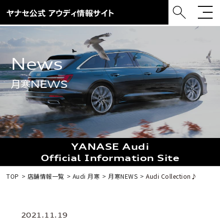
news
月寒NEWS
YANASE Audi
Official Information Site
TOP
店舗情報一覧
Audi 月寒
月寒NEWS
Audi Collection♪
2021.11.19