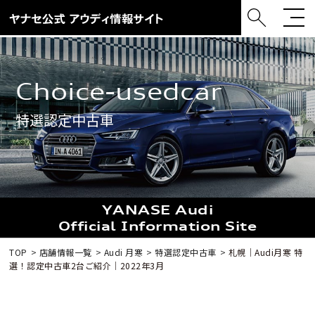
choice-usedcar
特選認定中古車
YANASE Audi
Official Information Site
TOP
店舗情報一覧
Audi 月寒
特選認定中古車
札幌｜Audi月寒 特
選！認定中古車2台ご紹介｜2022年3月