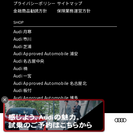
プライバシーポリシー
サイトマップ
金融商品勧誘方針
保険業務運営方針
SHOP
Audi 月寒
Audi 市川
Audi 芝浦
Audi Approved Automobile 浦安
Audi 名古屋中央
Audi 楠
Audi 一宮
Audi Approved Automobile 名古屋北
Audi 板付
Audi Approved Automobile 博多
Copyright © ヤナセオートモーティブ株式会社 All Rights Reserved.