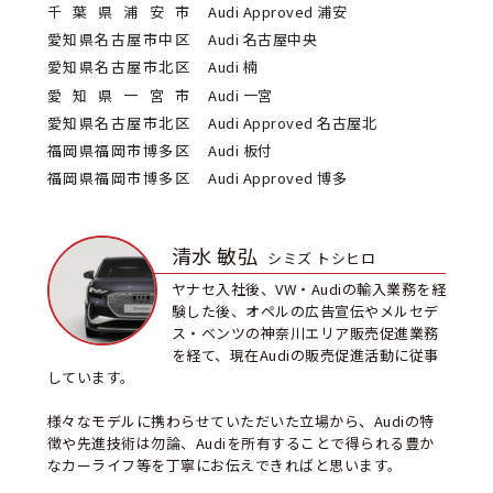
千葉県浦安市
Audi Approved 浦安
愛知県名古屋市中区
Audi 名古屋中央
愛知県名古屋市北区
Audi 楠
愛知県一宮市
Audi 一宮
愛知県名古屋市北区
Audi Approved 名古屋北
福岡県福岡市博多区
Audi 板付
福岡県福岡市博多区
Audi Approved 博多
清水 敏弘
シミズ トシヒロ
ヤナセ入社後、VW・Audiの輸入業務を経
験した後、オペルの広告宣伝やメルセデ
ス・ベンツの神奈川エリア販売促進業務
を経て、現在Audiの販売促進活動に従事
しています。
様々なモデルに携わらせていただいた立場から、Audiの特
徴や先進技術は勿論、Audiを所有することで得られる豊か
なカーライフ等を丁寧にお伝えできればと思います。