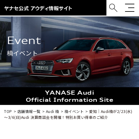
event
楠イベント
YANASE Audi
Official Information Site
TOP
店舗情報一覧
Audi 楠
楠イベント
愛知｜Audi楠が2/23(水)
～3/6(日)Audi 決算商談会を開催！特別お買い得車のご紹介