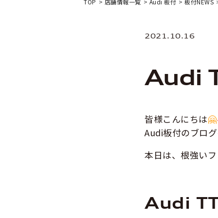
TOP
店舗情報一覧
Audi 板付
板付NEWS
2021.10.16
Audi 
皆様こんにちは
🤗
Audi板付のブ
本日は、根強いファン
Audi T