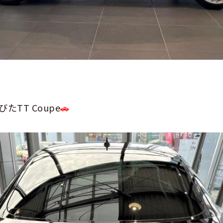
たTT Coupe
🚗