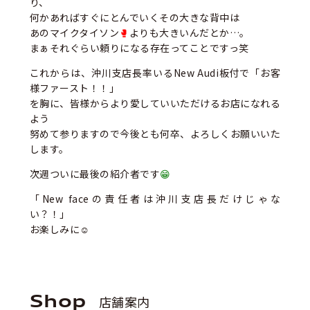
り、
何かあればすぐにとんでいくその大きな背中は
あのマイクタイソン
🥊
よりも大きいんだとか…。
まぁそれぐらい頼りになる存在ってことですっ笑
これからは、沖川支店長率いるNew Audi板付で「お客
様ファースト！！」
を胸に、皆様からより愛していいただけるお店になれる
よう
努めて参りますので今後とも何卒、よろしくお願いいた
します。
次週ついに最後の紹介者です
😁
「New faceの責任者は沖川支店長だけじゃな
い？！」
お楽しみに☺
Shop
店舗案内