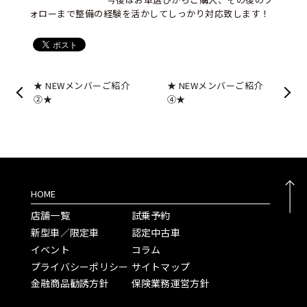
ォローまで整備の経験を活かしてしっかり対応致します！
★ NEWメンバーご紹介
★ NEWメンバーご紹介
②★
④★
HOME
店舗一覧
試乗予約
新型車／限定車
認定中古車
イベント
コラム
プライバシーポリシー
サイトマップ
金融商品勧誘方針
保険業務運営方針