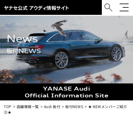
news
板付NEWS
YANASE Audi
Official Information Site
TOP
店舗情報一覧
Audi 板付
板付NEWS
★ NEWメンバーご紹介
③★