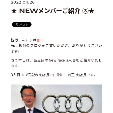
2022.04.26
★ NEWメンバーご紹介 ③★
皆様こんにちは
🌼
Audi板付のブログをご覧いただき、ありがとうござい
ます❕
さて本日は、当支店のNew face 3人目をご紹介いたし
ます。
3人目は『伝説の支店長❔❕』沖川 尚正 支店長です。