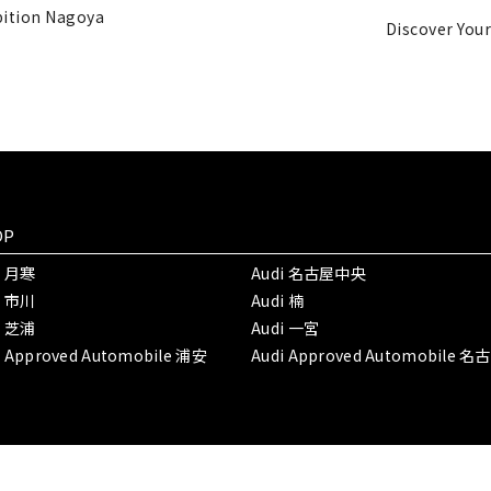
bition Nagoya
Discover Your
OP
i 月寒
Audi 名古屋中央
i 市川
Audi 楠
i 芝浦
Audi 一宮
i Approved Automobile 浦安
Audi Approved Automobile 