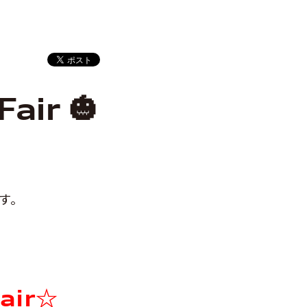
air 🎃
す。
air☆