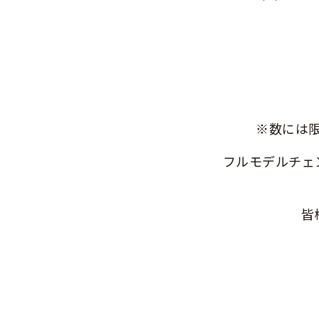
※数には
フルモデルチェン
皆