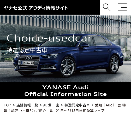
choice-usedcar
特選認定中古車
YANASE Audi
Official Information Site
TOP
店舗情報一覧
Audi 一宮
特選認定中古車
愛知｜Audi一宮 特
選！認定中古車5台ご紹介｜8月21日〜9月5日半期決算フェア