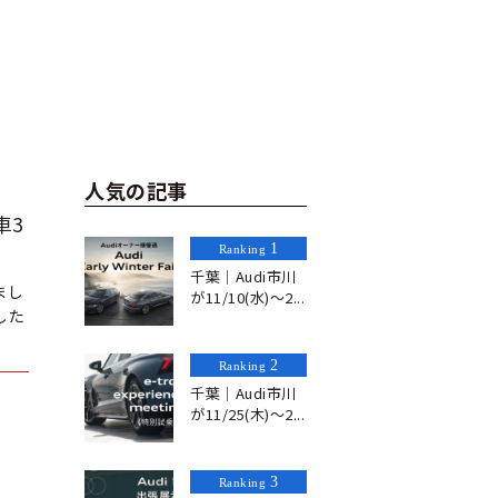
人気の記事
車3
1
Ranking
千葉｜Audi市川
まし
が11/10(水)〜2...
した
2
Ranking
千葉｜Audi市川
が11/25(木)〜2...
3
Ranking