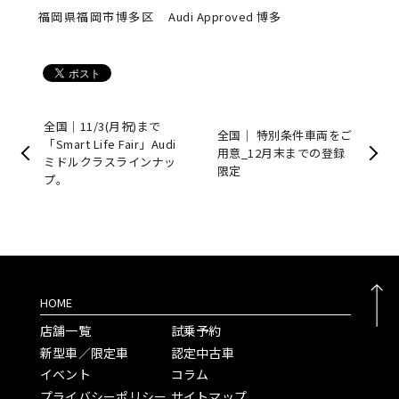
福岡県福岡市博多区
Audi Approved 博多
全国｜11/3(月祝)まで
全国｜ 特別条件車両をご
「Smart Life Fair」Audi
用意_12月末までの登録
ミドルクラスラインナッ
限定
プ。
HOME
店舗一覧
試乗予約
新型車／限定車
認定中古車
イベント
コラム
プライバシーポリシー
サイトマップ