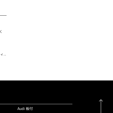
く
...
Audi 板付