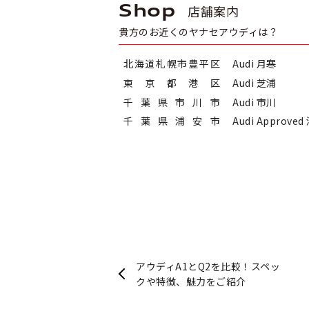
Shop
店舗案内
貴方のお近くのヤナセアウディは？
北海道札幌市豊平区
Audi 月寒
東京都港区
Audi 芝浦
千葉県市川市
Audi 市川
千葉県浦安市
Audi Approved
アウディA1とQ2を比較！スペッ
クや特徴、魅力をご紹介