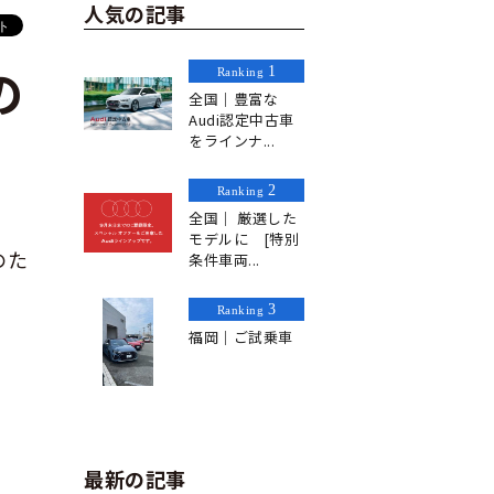
人気の記事
1
Ranking
の
全国｜豊富な
Audi認定中古車
をラインナ...
2
Ranking
全国｜ 厳選した
モデルに [特別
のた
条件車両...
3
Ranking
福岡｜ご試乗車
最新の記事